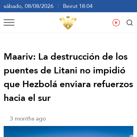
sábado, 08/08/2026
Beirut 18:04
ع
En
Fr
Es
Maariv: La destrucción de los
puentes de Litani no impidió
que Hezbolá enviara refuerzos
hacia el sur
3 months ago