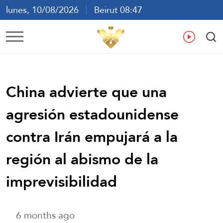
lunes, 10/08/2026
Beirut 08:47
ع
En
Fr
Es
China advierte que una
agresión estadounidense
contra Irán empujará a la
región al abismo de la
imprevisibilidad
6 months ago